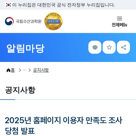
주메뉴 바로가기
본문내용 바로가기
이 누리집은 대한민국 공식 전자정부 누리집입니다.
국립수산과학원
전체메뉴
인
즐
공
알림마당
쇄
겨
유
찾
하
기
기
알림마당
공지사항
홈
공지사항
공지사항
2025년 홈페이지 이용자 만족도 조사
당첨 발표