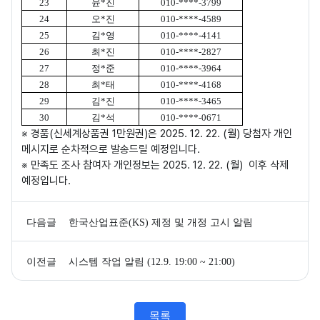
23
윤
*
진
010-****-3799
24
오
*
진
010-****-4589
25
김
*
영
010-****-4141
26
최
*
진
010-****-2827
27
정
*
준
010-****-3964
28
최
*
태
010-****-4168
29
김
*
진
010-****-3465
30
김
*
석
010-****-0671
※ 경품(신세계상품권 1만원권)은 2025. 12. 22. (월) 당첨자 개인
메시지로 순차적으로 발송드릴 예정입니다.
※ 만족도 조사 참여자 개인정보는 2025. 12. 22. (월) 이후 삭제
예정입니다.
다음글
한국산업표준(KS) 제정 및 개정 고시 알림
이전글
시스템 작업 알림 (12.9. 19:00 ~ 21:00)
목록