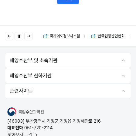
이
다
국고보조금 부정수급 제보
국가어도정보시스템
한국원양산업협회
전
음
해양수산부 및 소속기관
해양수산부 산하기관
관련사이트
국립수산과학원
[46083] 부산광역시 기장군 기장읍 기장해안로 216
대표전화
051-720-2114
찾아오시는 길