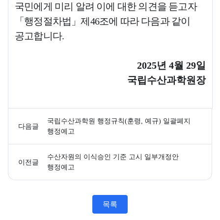
국민에게 미리 알려 이에 대한 의견을 듣고자
「
행정절차법
」
제
46
조에 따라 다음과 같이
공고합니다
.
2025
년
4
월
29
일
국립수산과학원장
국립수산과학원 행정규칙(훈령, 예규) 일괄폐지
다음글
행정예고
수산자원의 이식승인 기준 고시 일부개정안
이전글
행정예고
목록