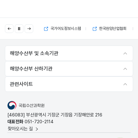
이
다
국고보조금 부정수급 제보
국가어도정보시스템
한국원양산업협회
전
음
해양수산부 및 소속기관
해양수산부 산하기관
관련사이트
국립수산과학원
[46083] 부산광역시 기장군 기장읍 기장해안로 216
대표전화
051-720-2114
찾아오시는 길