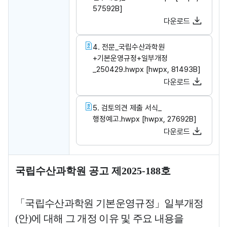
57592B]
다운로드
4. 전문_국립수산과학원
+기본운영규정+일부개정
_250429.hwpx [hwpx, 81493B]
다운로드
5. 검토의견 제출 서식_
행정예고.hwpx [hwpx, 27692B]
다운로드
국립수산과학원 입법·행정예고 게시글로 작성자, 작성일, 조회수, 파일, 내
국립수산과학원 공고 제
2025-188
호
「
국립수산과학원 기본운영규정
」
일부개정
(
안
)
에 대해 그 개정 이유 및
주요 내용을