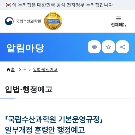
주메뉴 바로가기
본문내용 바로가기
이 누리집은 대한민국 공식 전자정부 누리집입니다.
국립수산과학원
전체메뉴
인
즐
공
알림마당
쇄
겨
유
찾
하
기
기
알림마당
법령정보
홈
입법·행정예고
입법·행정예고
「국립수산과학원 기본운영규정」
일부개정 훈령안 행정예고