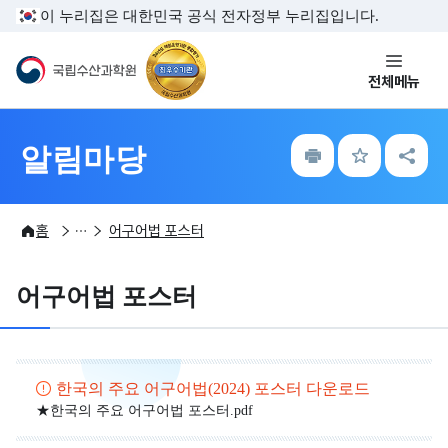
주메뉴 바로가기
본문내용 바로가기
이 누리집은 대한민국 공식 전자정부 누리집입니다.
국립수산과학원
전체메뉴
인
즐
공
알림마당
쇄
겨
유
찾
하
기
기
알림마당
간행물
수산자원
홈
어구어법 포스터
어구어법 포스터
한국의 주요 어구어법(2024) 포스터 다운로드
★한국의 주요 어구어법 포스터.pdf