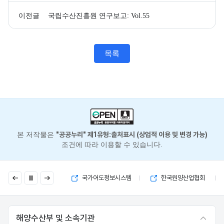
이전글
국립수산진흥원 연구보고: Vol.55
목록
"공공누리" 제1유형:출처표시 (상업적 이용 및 변경 가능)
본 저작물은
조건에 따라 이용할 수 있습니다.
이
다
국고보조금 부정수급 제보
국가어도정보시스템
한국원양산업협회
전
음
해양수산부 및 소속기관