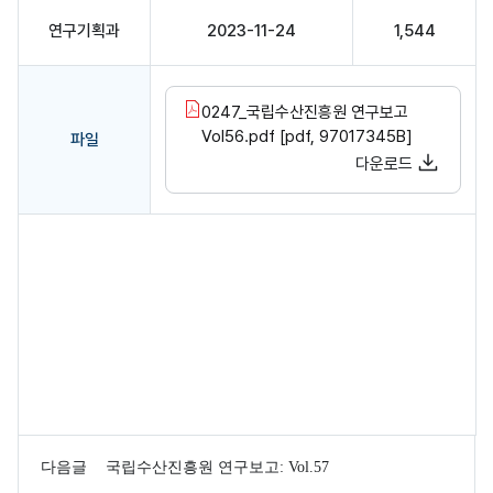
연구기획과
2023-11-24
1,544
0247_국립수산진흥원 연구보고
Vol56.pdf [pdf, 97017345B]
파일
다운로드
국립수산과학원 연구보고(1961~2002년) 게시글로 작성자, 작성일, 조회수
다음글
국립수산진흥원 연구보고: Vol.57