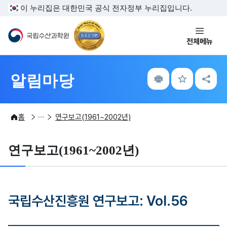
주메뉴 바로가기
본문내용 바로가기
이 누리집은 대한민국 공식 전자정부 누리집입니다.
국립수산과학원
전체메뉴
인
즐
공
알림마당
쇄
겨
유
찾
하
기
기
알림마당
간행물
기타자료
홈
연구보고(1961~2002년)
연구보고(1961~2002년)
국립수산진흥원 연구보고: Vol.56