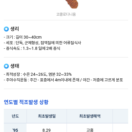
코클로디니움
생리
- 크기 : 길이 30~40cm
- 세포 : 단독, 군체형성, 점액질에 의한 어류질식사
- 증식속도 : 1.3~1.8 일에 2배 증식
생태
- 최적성장 : 수온 24~26도, 염분 32~33%
- 주야수직운동 : 주간 - 표층에서 4m이내에 존재 / 야간 - 저층에 고르게 분포
연도별 적조발생 상황
년도
최초발생일
최초발생해역
'95
8.29
고흥