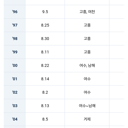
'96
9.5
고흥, 여천
'97
8.25
고흥
'98
8.30
고흥
'99
8.11
고흥
'00
8.22
여수, 남해
'01
8.14
여수
'02
8.2
여수
'03
8.13
여수~남해
'04
8.5
거제