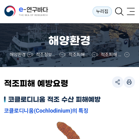
누리집
해양환경
해양환경
적조정보시스템
적조피해예방요령
적조피해 예방요령
적조피해 예방요령
코클로디니움 적조 수산 피해예방
코클로디니움(Cochlodinium)의 특징