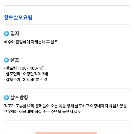
황토살포요령
입자
해수와 혼입하여 미세분쇄 후 살포
살포
-
살포량
: 100~400/㎡
-
살포면적
: 어장면적의 3배
-
살포주기
: 30~40분 간격
살포방향
적조가 조류를 따라 흘러들어 오는 쪽을 향해 살포하고 어장내까지 유입하였을
경우에는 어장내에 직접 또는 주변을 돌면서 살포