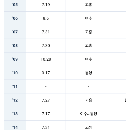
'05
7.19
고흥
'06
8.6
여수
'07
7.31
고흥
'08
7.30
고흥
'09
10.28
여수
'10
9.17
통영
'11
-
-
'12
7.27
고흥
완
'13
7.17
여수~통영
'14
7.31
고성