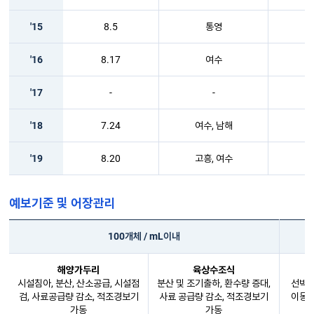
'15
8.5
통영
'16
8.17
여수
'17
-
-
'18
7.24
여수, 남해
'19
8.20
고흥, 여수
예보기준 및 어장관리
100개체 / mL이내
해양가두리
육상수조식
시설침아, 분산, 산소공급, 시설점
분산 및 조기출하, 환수량 증대,
선박이
검, 사료공급량 감소, 적조경보기
사료 공급량 감소, 적조경보기
이동,
가동
가동