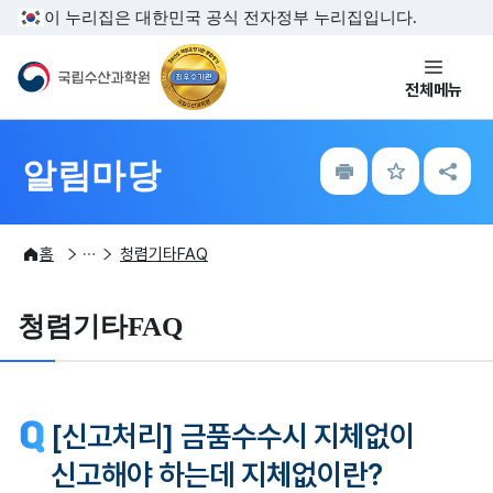
주메뉴 바로가기
본문내용 바로가기
이 누리집은 대한민국 공식 전자정부 누리집입니다.
국립수산과학원
전체메뉴
인
즐
공
알림마당
쇄
겨
유
찾
하
기
기
알림마당
청렴상담
홈
청렴기타FAQ
청렴기타FAQ
[신고처리] 금품수수시 지체없이
신고해야 하는데 지체없이란?