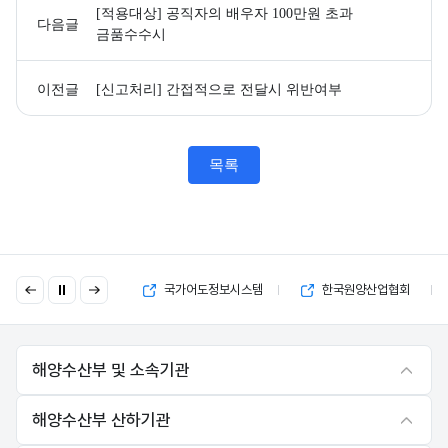
[적용대상] 공직자의 배우자 100만원 초과
다음글
금품수수시
이전글
[신고처리] 간접적으로 전달시 위반여부
목록
이
다
국고보조금 부정수급 제보
국가어도정보시스템
한국원양산업협회
전
음
해양수산부 및 소속기관
해양수산부 산하기관