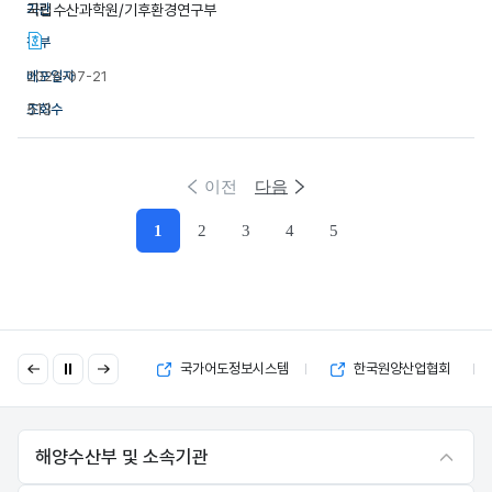
국립수산과학원/기후환경연구부
2026-07-21
513
이전
다음
1
2
3
4
5
현재페이지
이
다
국고보조금 부정수급 제보
국가어도정보시스템
한국원양산업협회
전
음
해양수산부 및 소속기관