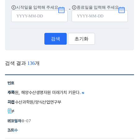
조회
시작일을 입력해 주세요
조회
종료일을 입력해 주세요
-
달력 열기
달력 열
시작날짜
종료날짜
검색
초기화
검색 결과
136
개
국립수산과학원의 보도자료를 알려드리는 표입니다.
136
수과원, 해양수산생명자원 미래가치 키운다.
새
N
글
국립수산과학원/양식산업연구부
2026-08-07
34