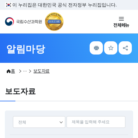
주메뉴 바로가기
본문내용 바로가기
이 누리집은 대한민국 공식 전자정부 누리집입니다.
국립수산과학원
전체메뉴
인
즐
공
알림마당
쇄
겨
유
찾
하
기
기
알림마당
보도뉴스
홈
보도자료
보도자료
담당부서
제목