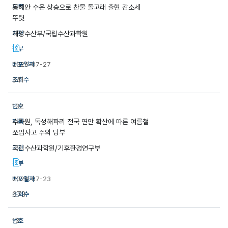
동해안 수온 상승으로 찬물 돌고래 출현 감소세
뚜렷
해양수산부/국립수산과학원
2026-07-27
341
132
수과원, 독성해파리 전국 연안 확산에 따른 여름철
쏘임사고 주의 당부
국립수산과학원/기후환경연구부
2026-07-23
673
131