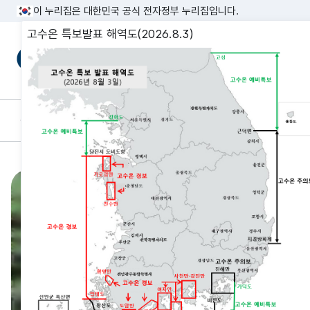
이 누리집은 대한민국 공식 전자정부 누리집입니다.
고수온 특보발표 해역도(2026.8.3)
국립수산과학원
정보공개
국민소통
알림마당
수산과학원 과학&기
독성 해파리 전국 연
나에게 꼭 맞는 수산 과학·기술 이야기
국립수산과학원(원장 권순욱, 이하 수과원)은 2015
국립수산과학원(원장 권순욱, 이하 수과원)은 높은 
국립수산과학원(원장 권순욱, 이하 수과원)은 여름철
국립수산과학원(원장 권순욱, 이하 수과원)은 20일(월
국립수산과학원(이하 수과원)은 인공위성 및 수산과학
결과, 수온 상승으로 돌고래 출현 양상이 뚜렷하게 
빠르게 전국 연안으로 확산되고 있다며, 본격적인 여
양식어류 피해 예방을 위해 21일(화) 경북지역 강
찾아 유관기관 합동 현장간담회와 찾아가는 어류 이동
~6월) 우리 바다의 평균 표층수온이 관측 이래 가장
당부했습니다.
밝혔습니다.
밝혔습니다.