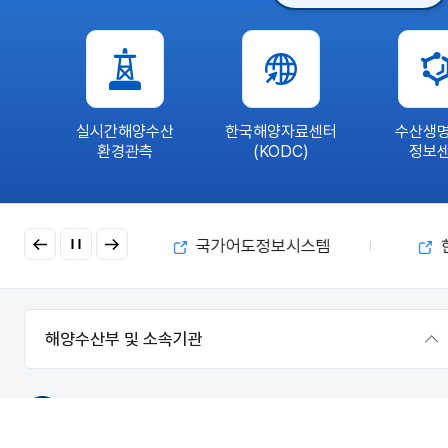
-
연
구
바
다
실시간해양수산
한국해양자료센터
수산생
환경관측
(KODC)
정보
이
다
금 부정수급 제보
국가어도정보시스템
전
음
해양수산부 및 소속기관
국립수산과학원
[46083] 부산광역시 기장군 기장읍 기장해안로 216