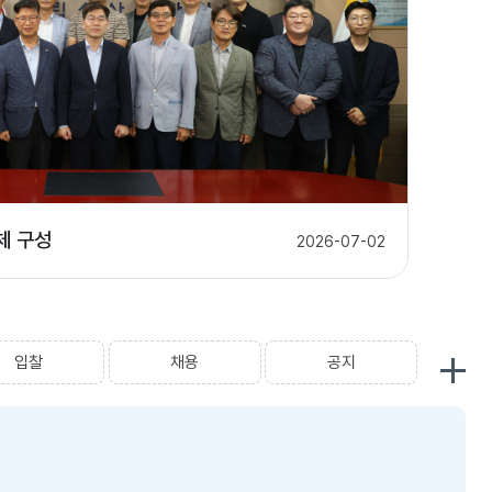
보
기
체 구성
장
2026-07-02
입찰
채용
공지
공
알
알
지
림
림
사
·
·
항
소
소
보