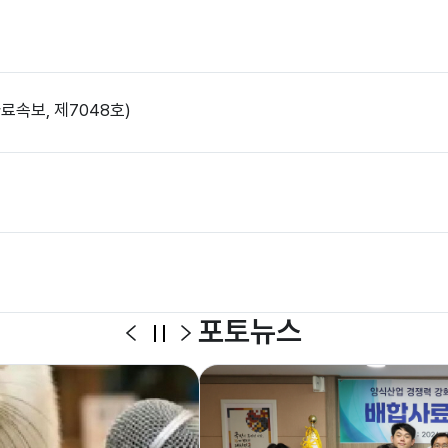
료속보, 제7048호)
포토뉴스
일
이
다
시
전
음
정
지