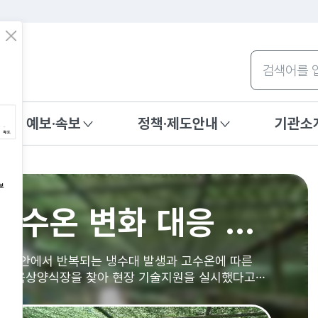
주메뉴 바로가기
본문내용 바로가기
팝
업
통합검색
닫
기
예보·속보
정책·제도안내
기관소
술 7월호
안으로 확산
여름철 동해안 급격한 수온 변화 대응 강화
천수만 양식 현장 찾아 고수온 피해 예방 총력 대응(저저화질)
올 상반기 우리 바다 표층수온 역대 최고 기록
동해안 수온 상승으로 찬물 돌고래 출현 감소세 뚜렷
년부터 동해에서 수행한 고래류 목시조사 자료를 분석한
수온과 강한 해류의 영향으로 독성해파리가 예년보다
 동해안에서 반복되는 냉수대 발생과 고수온에 따른
)부터 21일(화)까지 충남 천수만 가두리 양식 현장을
조사선 관측자료를 종합 분석한 결과, 올해 상반기(1월
변화하고 있다고 밝혔습니다.
름 휴가철을 맞아 바다 이용객들의 각별한 주의를
도다리 육상양식장을 찾아 현장 기술지원을 실시했다고
병원 운영하는 현장 맞춤형 고수온 대응에 나섰다고
 높은 수준을 기록했다고 밝혔습니다.