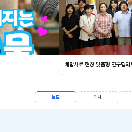
배합사료 현장 맞춤형 연구협의
아열대성 갑오징어류의 등
보도
인사
알
알
림
림
·
·
소
소