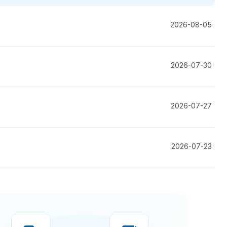
식
식
도
채
공
0
2026-08-05
용
지
7
컨
컨
2
텐
텐
0
2026-07-30
츠
츠
2
6
.
2026-07-27
0
8
수
과
2026-07-23
원
,
해
양
수
산