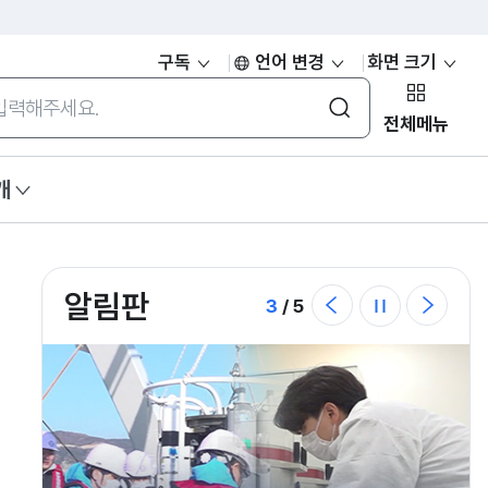
구독
언어 변경
화면 크기
통합검색
전체메뉴
개
알림판
이
다
3
/
5
정
전
음
지