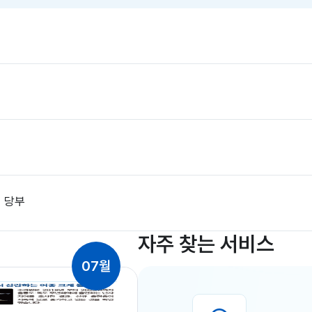
식
식
인
입
사
찰
컨
컨
텐
텐
츠
츠
 당부
자주 찾는 서비스
07월