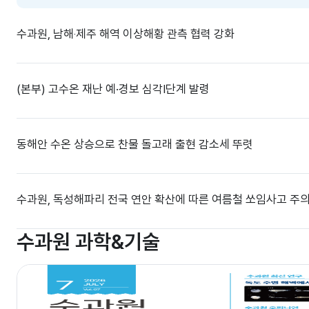
수과원, 남해‧제주 해역 이상해황 관측 협력 강화
(본부) 고수온 재난 예·경보 심각Ⅰ단계 발령
동해안 수온 상승으로 찬물 돌고래 출현 감소세 뚜렷
수과원, 독성해파리 전국 연안 확산에 따른 여름철 쏘임사고 주의
수과원 과학&기술