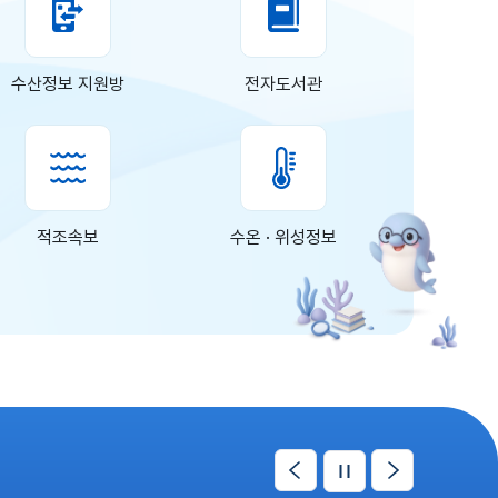
생
명
자
수산정보 지원방
전자도서관
원
미
래
가
치
적조속보
수온 · 위성정보
키
운
다
.
수
과
원
,
이
다
남
정
전
음
해