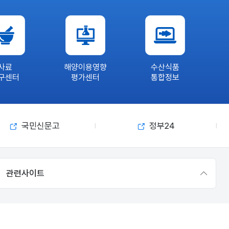
지
‧
제
주
해
역
사료
해양이용영향
수산식품
이
구센터
평가센터
통합정보
상
해
황
관
국민신문고
정부24
측
협
력
관련사이트
강
화
2
0
2