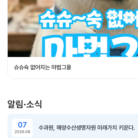
츠
슈슈슉 없어지는 마법그물
알림·소식
07
수과원, 해양수산생명자원 미래가치 키운다.
2026.08