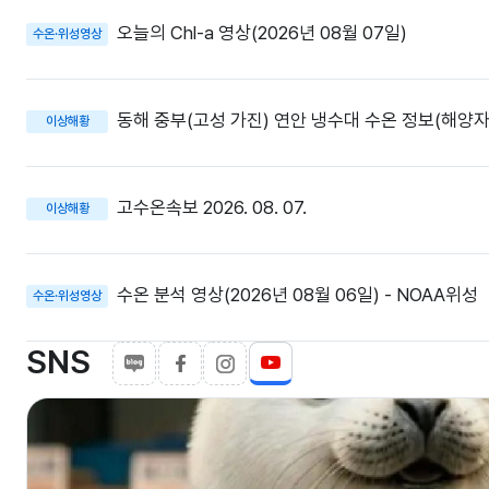
오늘의 Chl-a 영상(2026년 08월 07일)
수온·위성영상
동해 중부(고성 가진) 연안 냉수대 수온 정보(해양자
이상해황
고수온속보 2026. 08. 07.
이상해황
수온 분석 영상(2026년 08월 06일) - NOAA위성
수온·위성영상
SNS
유
블
페
인
유
로
이
스
튜
튜
그
스
타
브
브
북
컨
텐