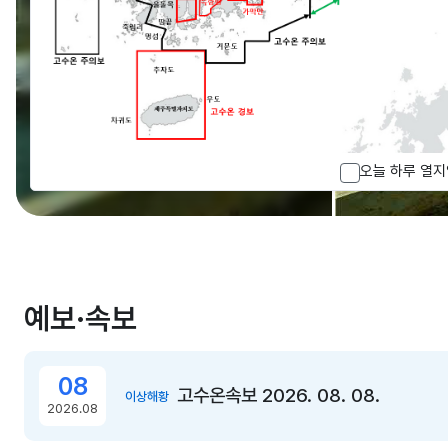
자세히 보기
자세히 보기
자세히 보기
자세히 보기
자세히 보기
자세히 보기
5/6
이
다
슬
오늘 하루 열
전
음
라
슬
슬
이
라
라
드
이
이
정
드
드
지
예보·속보
전
체
컨
08
텐
고수온속보 2026. 08. 08.
이상해황
츠
2026.08