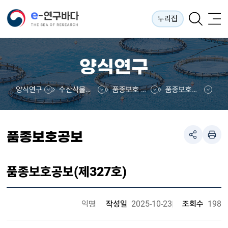
누리집
양식연구
양식연구
수산식물품종보호
품종보호 운영현황
품종보호공보
품종보호공보
품종보호공보(제327호)
익명
작성일
2025-10-23
조회수
198